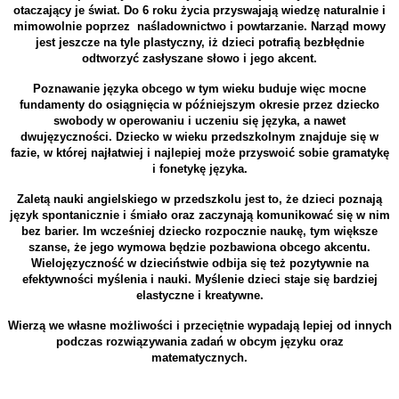
otaczający je świat. Do 6 roku życia przyswajają wiedzę naturalnie i
mimowolnie
poprzez naśladownictwo
i powtarzanie. Narząd mowy
jest jeszcze na tyle plastyczny, iż dzieci potrafią bezbłędnie
odtworzyć zasłyszane słowo i jego akcent.
Poznawanie języka obcego w tym wieku buduje więc mocne
fundamenty do osiągnięcia w późniejszym okresie przez dziecko
swobody w operowaniu i uczeniu się języka, a nawet
dwujęzyczności. Dziecko w wieku przedszkolnym znajduje się w
fazie, w której najłatwiej i najlepiej może przyswoić sobie gramatykę
i fonetykę języka.
Zaletą nauki angielskiego w przedszkolu jest to, że dzieci poznają
język spontanicznie i śmiało oraz zaczynają komunikować się w nim
bez barier. Im wcześniej dziecko rozpocznie naukę, tym większe
szanse, że jego wymowa będzie pozbawiona obcego akcentu.
Wielojęzyczność w dzieciństwie odbija się też pozytywnie na
efektywności myślenia i nauki.
Myślenie dzieci staje się bardziej
elastyczne i kreatywne.
Wierzą we własne możliwości i przeciętnie wypadają lepiej od innych
podczas rozwiązywania zadań w obcym języku oraz
matematycznych.